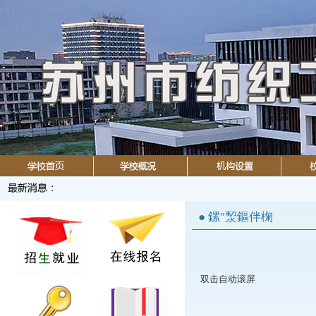
● 鏍″洯鏂伴椈
双击自动滚屏